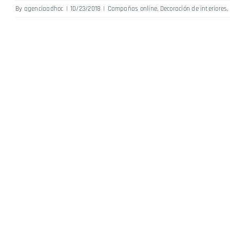
By
agenciaadhoc
|
10/23/2018
|
Campañas online
,
Decoración de interiores
,