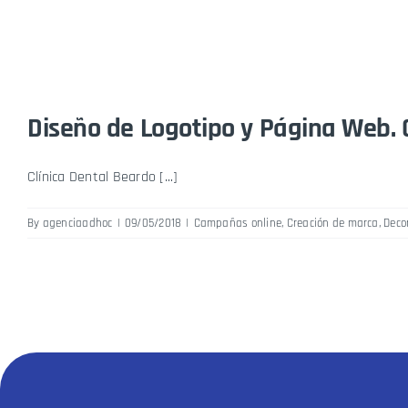
Diseño de Logotipo y Página Web. 
Clínica Dental Beardo [...]
By
agenciaadhoc
|
09/05/2018
|
Campañas online
,
Creación de marca
,
Deco