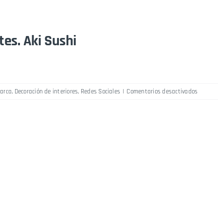
es. Aki Sushi
marca
,
Decoración de interiores
,
Redes Sociales
|
Comentarios desactivados