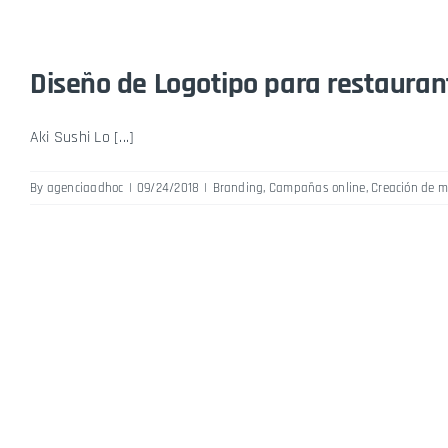
Diseño de Logotipo para restaurant
Aki Sushi Lo [...]
By
agenciaadhoc
|
09/24/2018
|
Branding
,
Campañas online
,
Creación de 