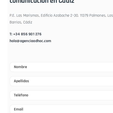
comunicación en Cádiz
P.E. Las Marismas, Edificio
Azabache 2-30. 11379
Palmones, Lo
Barrios, Cádiz
T: +34 856 901 276
hola@agenciaadhoc.com
Nombre
*
Apellidos
*
Teléfono
*
Email