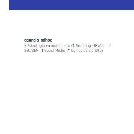
agencia_adhoc
⚡ Estrategia en movimiento
🎨 Branding · 🌐 Web · 📈
SEO/SEM ·📱Social Media
📍 Campo de Gibraltar