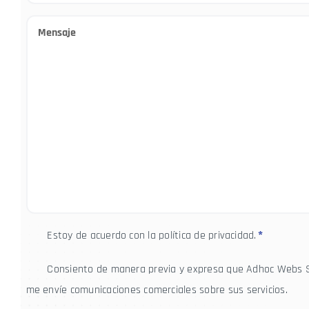
*
Mensaje
*
Consentimiento
*
Estoy de acuerdo con la política de privacidad.
*
Consentimiento
Consiento de manera previa y expresa que Adhoc Webs 
Comunicaciones
me envíe comunicaciones comerciales sobre sus servicios.